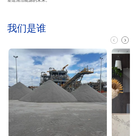
我们是谁
关
于
我
们
SQM
International
Lithium
(SQMi)
成
立
了
于
解
2024
更
多
年，
旨