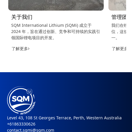
管
在
通
理
过
团
关于我们
管理团
创
队
我
新、
SQM International Lithium (SQMi) 成立于
我们在锂矿
们
竞
2024 年，旨在通过创新、竞争和可持续的实践引
位，这使我
在
争
领国际锂电项目的开发。
一。
锂
和
矿
了解更多
了解更多
可
开
持
了
采
解
续
和
更
的
多
工
实
艺
践
治
设
引
SQMi
由
计
理
Puerto
领
Varas
方
国
制
强
面
造
际
大
2litros
处
锂
的
于
Level 43, 108 St Georges Terrace, Perth, Western Australia
电
治
世
+61863330626
项
理
界
contact.sqmi@sqm.com
目
是