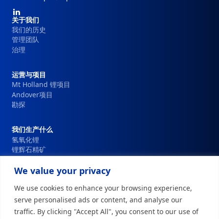
了
领
的
我
社
解
先
开
主
们
关于我们
更
交
地
发。
多
我们的历史
运
页
位，
媒
管理团队
营
脚
这
体
治理
的
使
导
基
我
航
石。
运营与项目
们
它
Mt Holland 锂项目
能
指
Andover项目
够
导
勘探
成
我
为
们
全
我们生产什么
的
球
氢氧化锂
决
最
锂辉石精矿
策，
大
与
的
We value your privacy
利
创新科技
锂
益
We use cookies to enhance your browsing experience,
生
相
产
可持续
serve personalised ads or content, and analyse our
关
商
traffic. By clicking "Accept All", you consent to our use of
者