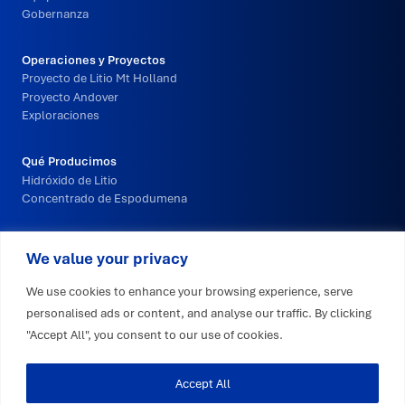
pie
Gobernanza
de
página
Operaciones y Proyectos
principal
Proyecto de Litio Mt Holland
Proyecto Andover
Exploraciones
Qué Producimos
Hidróxido de Litio
Concentrado de Espodumena
Innovación y Tecnología
We value your privacy
Sustentabilidad
We use cookies to enhance your browsing experience, serve
personalised ads or content, and analyse our traffic. By clicking
"Accept All", you consent to our use of cookies.
Empleo
Accept All
News