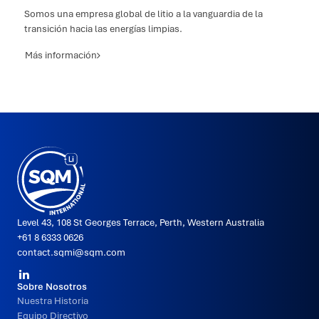
Somos una empresa global de litio a la vanguardia de la
transición hacia las energías limpias.
Más información
SQMi
Hecho
en
Puerto
Varas
por
2litros
Level 43, 108 St Georges Terrace, Perth, Western Australia
+61 8 6333 0626
contact.sqmi@sqm.com
Redes
Navegación
Sobre Nosotros
Sociales
Nuestra Historia
del
Equipo Directivo