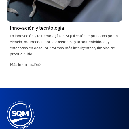
Innovación y tecnlología
La innovación y la tecnología en SQMi están impulsadas por la
ciencia, moldeadas por la excelencia y la sostenibilidad, y
enfocadas en descubrir formas más inteligentes y limpias de
producir litio.
Más información
SQMi
Hecho
en
Puerto
Varas
por
2litros