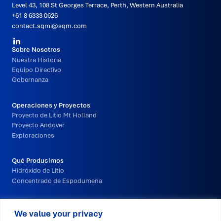
Level 43, 108 St Georges Terrace, Perth, Western Australia
+61 8 6333 0626
contact.sqmi@sqm.com
Redes
Navegación
Sobre Nosotros
Sociales
Nuestra Historia
del
Equipo Directivo
pie
Gobernanza
de
página
Operaciones y Proyectos
principal
Proyecto de Litio Mt Holland
Proyecto Andover
Exploraciones
Qué Producimos
Hidróxido de Litio
Concentrado de Espodumena
Innovación y Tecnología
We value your privacy