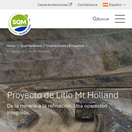
Canal de denuncias
Contáctanos
Español
Buscar
SQM
Menú
International
princi
Lithium
Inicio
>
Qué Hacemos
>
Operaciones y Proyectos
>
Proyecto de Litio Mt Holland
Proyecto de Litio Mt Holland
De la minería a la refinación. Una operación
integrada.